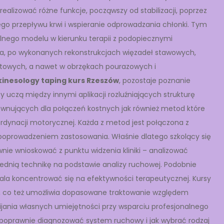
ealizować różne funkcje, począwszy od stabilizacji, poprzez
nego przepływu krwi i wspieranie odprowadzania chłonki. Tym
nego modelu w kierunku terapii z podopiecznymi
pa, po wykonanych rekonstrukcjach więzadeł stawowych,
ortowych, a nawet w obrzękach pourazowych i
kinesology taping kurs Rzeszów
, pozostaje poznanie
 uczą między innymi aplikacji rozluźniających strukturę
ównujących dla połączeń kostnych jak również metod które
dynacji motorycznej. Każda z metod jest połączona z
poprowadzeniem zastosowania. Właśnie dlatego szkolący się
wnie wnioskować z punktu widzenia kliniki – analizować
dnią technikę na podstawie analizy ruchowej. Podobnie
la koncentrować się na efektywności terapeutycznej. Kursy
h, co też umożliwia dopasowane traktowanie względem
ijania własnych umiejętności przy wsparciu profesjonalnego
i poprawnie diagnozować system ruchowy i jak wybrać rodzaj