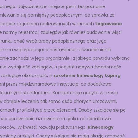
tnego. Najważniejsze miejsce pełni też poznanie
miewania się pomiędzy podopiecznym, co sprawia, że
 W obrębie zagadnień realizowanych w ramach
tejpowanie
e normy rejestracji zabiegów jak również budowanie więzi
erunku chęć współpracy podopiecznego oraz jego
iem na współpracujące nastawienie i uświadamianie
dnie zachodzi w jego organizmie i z jakiego powodu wybrana
nie wydajność zabiegów, a pacjent nabywa świadomość
asługuje okoliczność, iż
szkolenie kinesiology taping
nieni przez międzynarodowe instytucje, co dodatkowo
ktualnymi standardami. Kompetencje nabyta w czasie
w obrębie leczenia tak samo osób chorych urazowymi,
ramach profilaktyce przeciążeniami. Osoby szkolące się po
obec uprawnienia uznawane na rynku, co dodatkowo
biorców. W kwestii rozwoju praktycznego,
kinesology
wymiany praktyki. Osoby szkolące się mają okazję omawiać