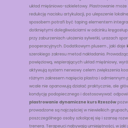
układ mięśniowo-szkieletowy. Plastrowanie może r
redukcję nacisku artykulacji, po ulepszenie lokal
sposobem potrafi być taping elementem integral
dotkniętymi dolegliwościami w odcinku kręgosłu
przy zaburzeniach ułożenia sylwetki, urazach sp
pooperacyjnych. Dodatkowym plusem , jaki daje
szerokiego zakresu metod nakładania. Prowadzący
powięziową, wspierających układ mięśniowy, wyr
aktywują system nerwowy celem zwiększenia koor
różnym zakresem napięcia plastra i odmiennym 
wcale nie opanowują działać praktycznie, ale głó
kondycję podopiecznego i dostosowywać odpowie
plastrowanie dynamiczne kurs Rzeszów
pozwa
prowadzone są najczęściej w niewielkich grupac
poszczególnego osoby szkolącej się i szansę rozw
trenera. Terapeuci nabywają umiejętności, w jak