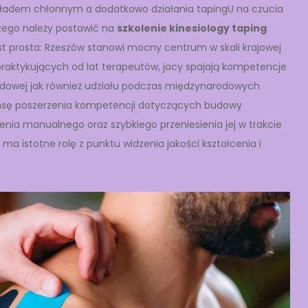
układem chłonnym a dodatkowo działania tapingU na czucia
czego należy postawić na
szkolenie kinesiology taping
t prosta: Rzeszów stanowi mocny centrum w skali krajowej
u praktykujących od lat terapeutów, jacy spajają kompetencje
wodowej jak również udziału podczas międzynarodowych
ansę poszerzenia kompetencji dotyczących budowy
czenia manualnego oraz szybkiego przeniesienia jej w trakcie
a istotne rolę z punktu widzenia jakości kształcenia i