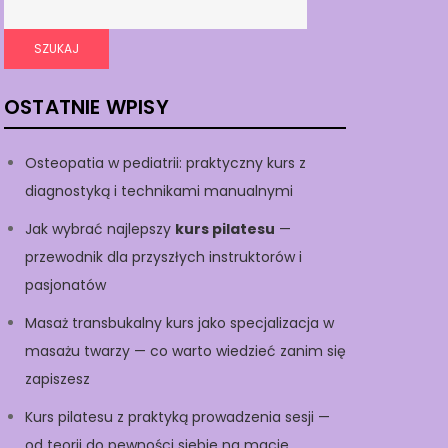
SZUKAJ
OSTATNIE WPISY
Osteopatia w pediatrii: praktyczny kurs z
diagnostyką i technikami manualnymi
Jak wybrać najlepszy
kurs pilatesu
—
przewodnik dla przyszłych instruktorów i
pasjonatów
Masaż transbukalny kurs jako specjalizacja w
masażu twarzy — co warto wiedzieć zanim się
zapiszesz
Kurs pilatesu z praktyką prowadzenia sesji —
od teorii do pewności siebie na macie