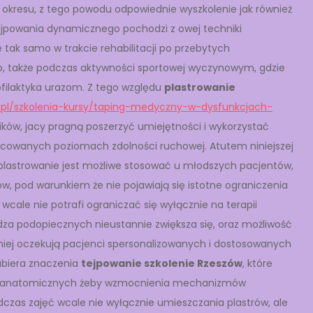
go okresu, z tego powodu odpowiednie wyszkolenie jak również
jpowania dynamicznego pochodzi z owej techniki
 tak samo w trakcie rehabilitacji po przebytych
go, także podczas aktywności sportowej wyczynowym, gdzie
rofilaktyka urazom. Z tego względu
plastrowanie
pl/szkolenia-kursy/taping-medyczny-w-dysfunkcjach-
ków, jacy pragną poszerzyć umiejętności i wykorzystać
nicowanych poziomach zdolności ruchowej. Atutem niniejszej
– plastrowanie jest możliwe stosować u młodszych pacjentów,
ów, pod warunkiem że nie pojawiają się istotne ograniczenia
ale nie potrafi ograniczać się wyłącznie na terapii
dza podopiecznych nieustannie zwiększa się, oraz możliwość
niej oczekują pacjenci spersonalizowanych i dostosowanych
abiera znaczenia
tejpowanie szkolenie Rzeszów
, które
rów anatomicznych żeby wzmocnienia mechanizmów
dczas zajęć wcale nie wyłącznie umieszczania plastrów, ale