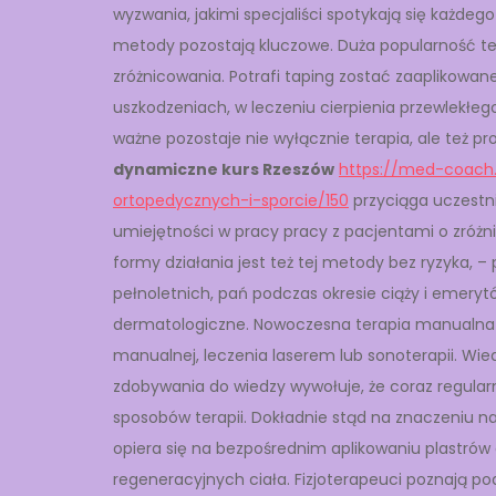
wyzwania, jakimi specjaliści spotykają się każde
metody pozostają kluczowe. Duża popularność te
zróżnicowania. Potrafi taping zostać zaaplikowane
uszkodzeniach, w leczeniu cierpienia przewlekłe
ważne pozostaje nie wyłącznie terapia, ale też p
dynamiczne kurs Rzeszów
https://med-coach.
ortopedycznych-i-sporcie/150
przyciąga uczestni
umiejętności w pracy pracy z pacjentami o zróż
formy działania jest też tej metody bez ryzyka, 
pełnoletnich, pań podczas okresie ciąży i emeryt
dermatologiczne. Nowoczesna terapia manualna wc
manualnej, leczenia laserem lub sonoterapii. Wie
zdobywania do wiedzy wywołuje, że coraz regular
sposobów terapii. Dokładnie stąd na znaczeniu n
opiera się na bezpośrednim aplikowaniu plast
regeneracyjnych ciała. Fizjoterapeuci poznają po