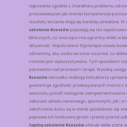
tejpowania zgodnie z charakteru problemu zdrowo
przeciwwskazań jak również kompetencja porozu
rezultaty leczenia stają się bardziej utrwalane.
szkolenie Rzeszów
pojawiają się też współczesn
klinicznych, co znacząco ma ogromny efekt w ki
aktywność. Współczesna fizjoterapia stawia bow
zdrowotną, aby osoba leczona rozumiał, co dokła
metoda jest wykorzystywana. Tym sposobem roś
panowania nad procesem terapii. Wysoką uwagę z
Rzeszów
nierzadko realizują instruktorzy upraw
gwarantuje zgodność przekazywanych metod z a
warsztatu potrafi następnie zaimplementowana 
zaburzeń układu nerwowego, sportowych, jak i w 
zakończeniu kursu są w stanie spodziewać się w
poprawia ich konkurencyjność i prestiż pośród od
taping szkolenie Rzeszów
oferuje wiele szans 