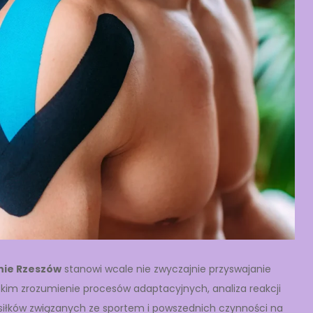
nie Rzeszów
stanowi wcale nie zwyczajnie przyswajanie
kim zrozumienie procesów adaptacyjnych, analiza reakcji
siłków związanych ze sportem i powszednich czynności na