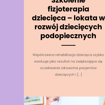
Szkolenie
fizjoterapia
dziecięca – lokata w
rozwój dziecięcych
podopiecznych
Współczesna rehabilitacja dziecięca szybko
ewoluuje jako rezultat na zwiększające się
oczekiwania zdrowotne pacjentów
dziecięcych i […]