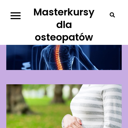
Skip
Masterkursy
to
content
dla
osteopatów