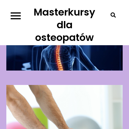
Skip
Masterkursy
to
content
dla
osteopatów