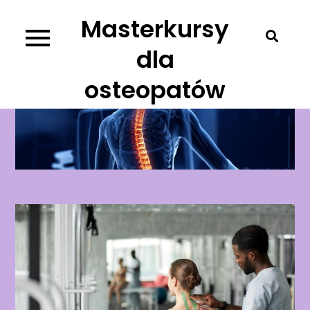
Skip
Masterkursy
to
content
dla
osteopatów